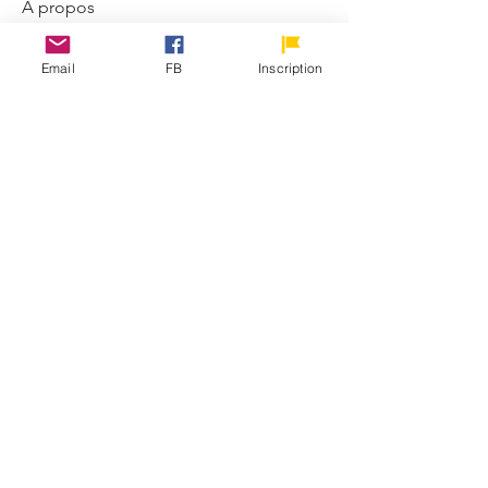
À propos
Bienvenue dans le groupe !
Communiquez avec d'autres membres,
Email
FB
Inscription
suivez les actualités et partagez du
contenu.
membres
EM-INSA
S'abonner
EM-INSA
Voir tous les membres (1)
© 2026 Ecole de management INSA
EED (DLI): O137083107422