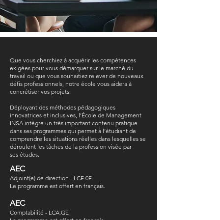
Que vous cherchiez à acquérir les compétences
exigées pour vous démarquer sur le marché du
travail ou que vous souhaitiez relever de nouveaux
défis professionnels, notre école vous aidera à
concrétiser vos projets.
Déployant des méthodes pédagogiques
innovatrices et inclusives, l’École de Management
INSA intègre un très important contenu pratique
dans ses programmes qui permet à l’étudiant de
comprendre les situations réelles dans lesquelles se
déroulent les tâches de la profession visée par
ses études.
AEC
Adjoint(e) de direction - LCE.0F
Le programme est offert en français.
AEC
Comptabilité - LCA.GE