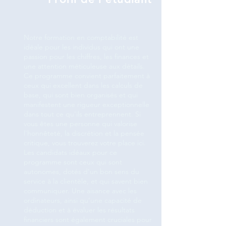
Notre formation en comptabilité est
idéale pour les individus qui ont une
passion pour les chiffres, les finances et
une attention méticuleuse aux détails.
Ce programme convient parfaitement à
ceux qui excellent dans les calculs de
base, qui sont bien organisés et qui
manifestent une rigueur exceptionnelle
dans tout ce qu'ils entreprennent. Si
vous êtes une personne qui valorise
l'honnêteté, la discrétion et la pensée
critique, vous trouverez votre place ici.
Les candidats idéaux pour ce
programme sont ceux qui sont
autonomes, dotés d'un bon sens du
service à la clientèle, et qui savent bien
communiquer. Une aisance avec les
ordinateurs, ainsi qu’une capacité de
déduction et à évaluer les résultats
financiers sont également cruciales pour