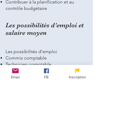
Contribuer à la planification et au
contrôle budgétaire
Les possibilités d’emploi et
salaire moyen
Les possibilités d’emploi
Commis comptable
Technicien comptable
Teneur de livres
Commis aux comptes payables
Email
FB
Inscription
(comptes fournisseurs)
Commis aux comptes recevables
(comptes clients)
Facturier
Commis au budget
Commis à la trésorerie
Commis à la vérification des comptes
Préparateur d’impôt