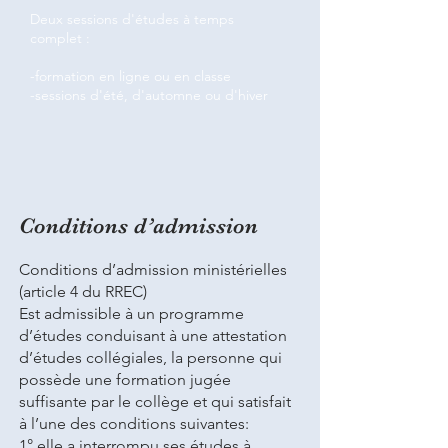
Deux sessions d'études à temps
complet :
-formation en ligne ou en classe
-sessions d'été, d'automne ou d'hiver​
Conditions d’admission
Conditions d’admission ministérielles
(article 4 du RREC)
Est admissible à un programme
d’études conduisant à une attestation
d’études collégiales, la personne qui
possède une formation jugée
suffisante par le collège et qui satisfait
à l’une des conditions suivantes:
1° elle a interrompu ses études à