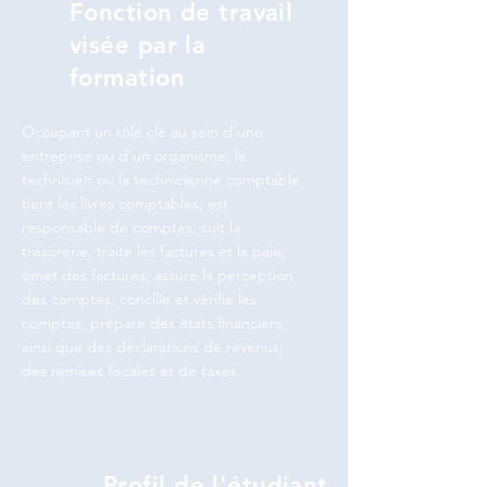
Fonction de travail
visée par la
formation
Occupant un rôle clé au sein d'une
entreprise ou d'un organisme, le
technicien ou la technicienne comptable
tient les livres comptables, est
responsable de comptes, suit la
trésorerie, traite les factures et la paie,
émet des factures, assure la perception
des comptes, concilie et vérifie les
comptes, prépare des états financiers,
ainsi que des déclarations de revenus,
des remises fiscales et de taxes.
Profil de l'étudiant