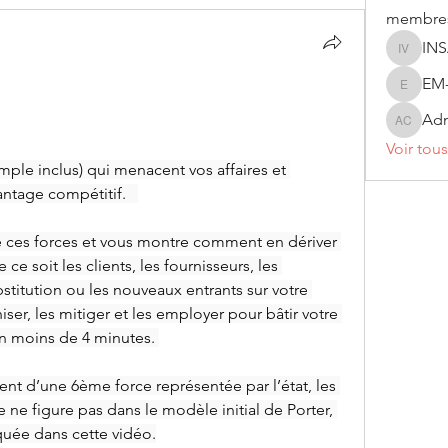
membre
INS
INSA Vi
EM
EM-INS
Adm
Admissi
Voir tou
mple inclus) qui menacent vos affaires et 
ntage compétitif.   
e ces forces et vous montre comment en dériver 
ce soit les clients, les fournisseurs, les 
stitution ou les nouveaux entrants sur votre 
ser, les mitiger et les employer pour bâtir votre 
en moins de 4 minutes. 
lent d’une 6ème force représentée par l’état, les 
e ne figure pas dans le modèle initial de Porter, 
uée dans cette vidéo.