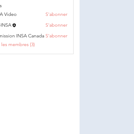
s
A Video
S'abonner
deo
-INSA
S'abonner
A
ission INSA Canada
S'abonner
on INSA Canada
s les membres (3)