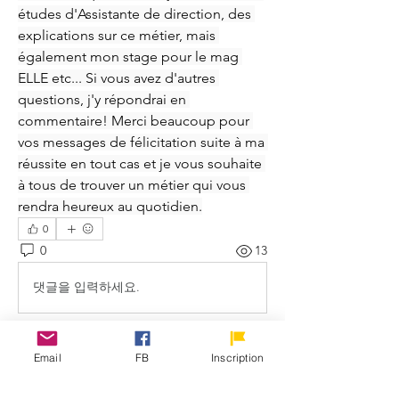
études d'Assistante de direction, des 
explications sur ce métier, mais 
également mon stage pour le mag 
ELLE etc... Si vous avez d'autres 
questions, j'y répondrai en 
commentaire! Merci beaucoup pour 
vos messages de félicitation suite à ma 
réussite en tout cas et je vous souhaite 
à tous de trouver un métier qui vous 
rendra heureux au quotidien.
0
0
13
댓글을 입력하세요.
Email
FB
Inscription
À propos
Bienvenue dans le groupe !